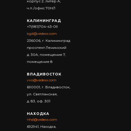
корпус 2, литер А,
ч.п./офис 70Н/1
КАЛИНИНГРАД
+7(981)704-43-09
kgd@vedexx.com
236006, г. Калининград
проспект Ленинский
д. 30А, помещение 7,
помещение 8
ВЛАДИВОСТОК
vvo@vedexx.com
690001, г. Владивосток,
ул. Светланская,
д. 83, оф. 301
НАХОДКА
nhd@vedexx.com
692941, Находка,